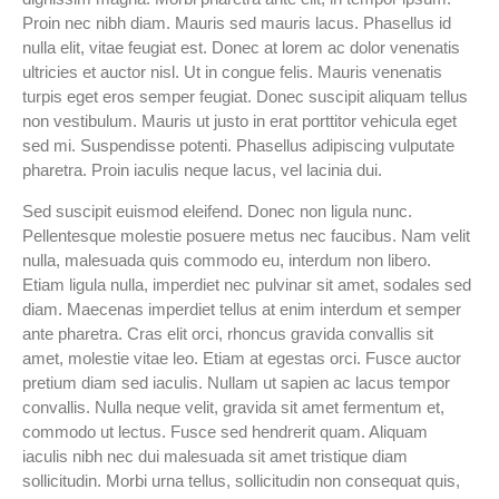
Proin nec nibh diam. Mauris sed mauris lacus. Phasellus id
nulla elit, vitae feugiat est. Donec at lorem ac dolor venenatis
ultricies et auctor nisl. Ut in congue felis. Mauris venenatis
turpis eget eros semper feugiat. Donec suscipit aliquam tellus
non vestibulum. Mauris ut justo in erat porttitor vehicula eget
sed mi. Suspendisse potenti. Phasellus adipiscing vulputate
pharetra. Proin iaculis neque lacus, vel lacinia dui.
Sed suscipit euismod eleifend. Donec non ligula nunc.
Pellentesque molestie posuere metus nec faucibus. Nam velit
nulla, malesuada quis commodo eu, interdum non libero.
Etiam ligula nulla, imperdiet nec pulvinar sit amet, sodales sed
diam. Maecenas imperdiet tellus at enim interdum et semper
ante pharetra. Cras elit orci, rhoncus gravida convallis sit
amet, molestie vitae leo. Etiam at egestas orci. Fusce auctor
pretium diam sed iaculis. Nullam ut sapien ac lacus tempor
convallis. Nulla neque velit, gravida sit amet fermentum et,
commodo ut lectus. Fusce sed hendrerit quam. Aliquam
iaculis nibh nec dui malesuada sit amet tristique diam
sollicitudin. Morbi urna tellus, sollicitudin non consequat quis,