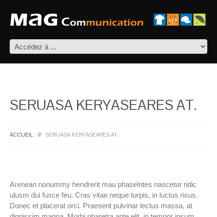
SERUASA KERYASEARES AT.
ACCUEIL
SERUASA KERYASEARES AT.
Arenean nonummy hendrerit mau phaselntes nascetur ridic
ulusm dui fusce feu. Cras vitae neque turpis, in luctus risus.
Donec et placerat orci. Praesent pulvinar lectus massa, at
dignissim magna. Morbi pharetra ante elit, in tempor ipsum.