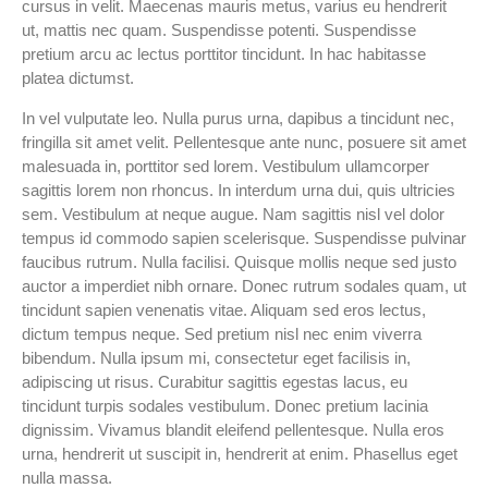
cursus in velit. Maecenas mauris metus, varius eu hendrerit
ut, mattis nec quam. Suspendisse potenti. Suspendisse
pretium arcu ac lectus porttitor tincidunt. In hac habitasse
platea dictumst.
In vel vulputate leo. Nulla purus urna, dapibus a tincidunt nec,
fringilla sit amet velit. Pellentesque ante nunc, posuere sit amet
malesuada in, porttitor sed lorem. Vestibulum ullamcorper
sagittis lorem non rhoncus. In interdum urna dui, quis ultricies
sem. Vestibulum at neque augue. Nam sagittis nisl vel dolor
tempus id commodo sapien scelerisque. Suspendisse pulvinar
faucibus rutrum. Nulla facilisi. Quisque mollis neque sed justo
auctor a imperdiet nibh ornare. Donec rutrum sodales quam, ut
tincidunt sapien venenatis vitae. Aliquam sed eros lectus,
dictum tempus neque. Sed pretium nisl nec enim viverra
bibendum. Nulla ipsum mi, consectetur eget facilisis in,
adipiscing ut risus. Curabitur sagittis egestas lacus, eu
tincidunt turpis sodales vestibulum. Donec pretium lacinia
dignissim. Vivamus blandit eleifend pellentesque. Nulla eros
urna, hendrerit ut suscipit in, hendrerit at enim. Phasellus eget
nulla massa.