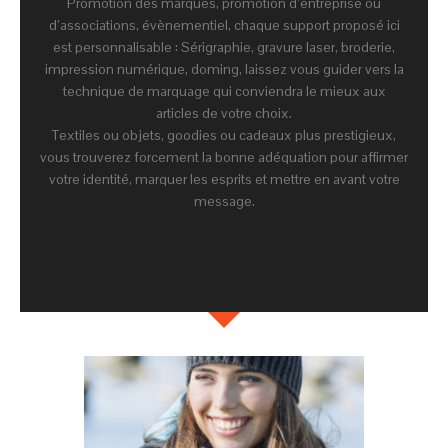
Promotion des marques, promotion d’entreprise ou
d’associations, évènementiel, chaque support proposé ici
est personnalisable : Sérigraphie, gravure laser, broderie,
impression numérique, doming, laissez vous guider vers la
technique de marquage qui conviendra le mieux aux
articles de votre choix.
Textiles ou objets, goodies ou cadeaux plus prestigieux,
vous trouverez forcement la bonne adéquation pour affirmer
votre identité, marquer les esprits et mettre en avant votre
message.