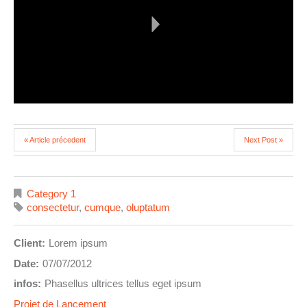
« Article précedent
Next Post »
Category 1
consectetur
,
cumque
,
oluptatum
Client:
Lorem ipsum
Date:
07/07/2012
infos:
Phasellus ultrices tellus eget ipsum
Projet de Lancement